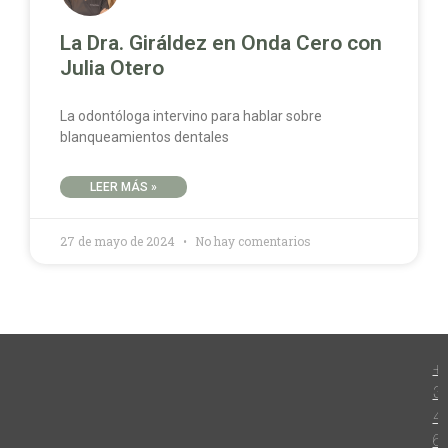
La Dra. Giráldez en Onda Cero con
Julia Otero
La odontóloga intervino para hablar sobre
blanqueamientos dentales
LEER MÁS »
27 de mayo de 2024
No hay comentarios
+
3
4
6