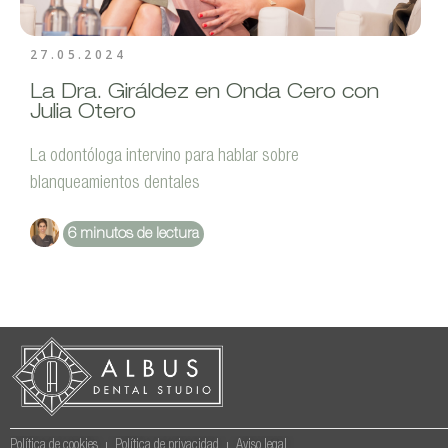
27.05.2024
La Dra. Giráldez en Onda Cero con
Julia Otero
La odontóloga intervino para hablar sobre
blanqueamientos dentales
Dra. Isabel Giráldez
6 minutos de lectura
Política de cookies
Política de privacidad
Aviso legal