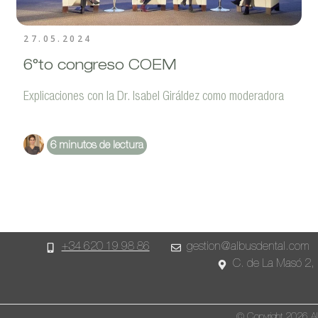
27.05.2024
6°to congreso COEM
Explicaciones con la Dr. Isabel Giráldez como moderadora
Dra. Isabel Giráldez
6 minutos de lectura
+34 620 19 98 86
gestion@albusdental.com
C. de La Masó 2, 
© Copyright 2026 A